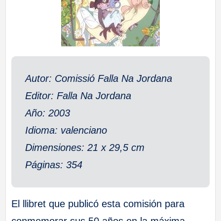
a
ll
a
Autor: Comissió Falla Na Jordana
s
Editor: Falla Na Jordana
Año: 2003
Idioma: valenciano
Dimensiones: 21 x 29,5 cm
Páginas: 354
El llibret que publicó esta comisión para