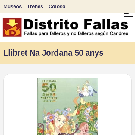
Museos
Trenes
Coloso
Saltar
al
contenido
D
Fallas
Llibret Na Jordana 50 anys
para
i
falleros
s
y
tr
no
falleros
it
según
o
Candreu
F