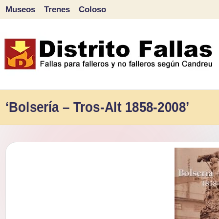
Museos
Trenes
Coloso
Saltar
al
contenido
D
Fallas
para
‘Bolsería – Tros-Alt 1858-2008’
i
falleros
s
y
tr
no
falleros
it
según
o
Candreu