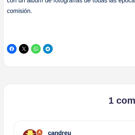
con un álbum de fotografías de todas las épocas
comisión.
1 com
candreu
A