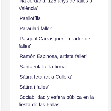
'Na Jordana: 125 anys de falles a
València'
'Paellofília'
'Paraulari faller'
'Pasqual Carrasquer: creador de
falles'
'Ramón Espinosa, artista faller'
'Santaeulalia, la firma'
'Sàtira feta art a Cullera'
'Sàtira i falles'
'Sociabilidad y esfera pública en la
fiesta de las Fallas'