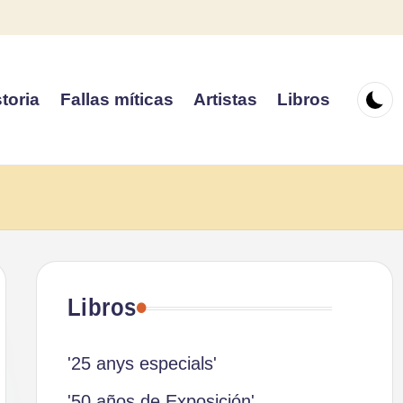
toria
Fallas míticas
Artistas
Libros
Libros
'25 anys especials'
'50 años de Exposición'