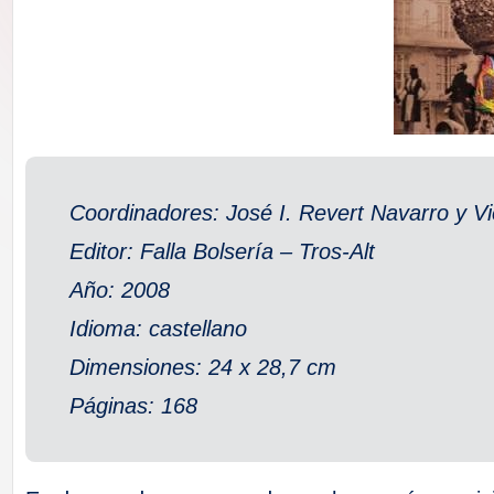
F
a
ll
a
Coordinadores: José I. Revert Navarro y V
s
Editor: Falla Bolsería – Tros-Alt
Año: 2008
Idioma: castellano
Dimensiones: 24 x 28,7 cm
Páginas: 168