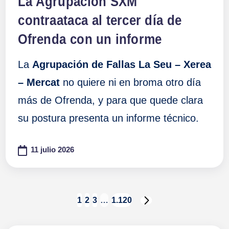
La Agrupación SXM
contraataca al tercer día de
Ofrenda con un informe
La
Agrupación de Fallas La Seu – Xerea
– Mercat
no quiere ni en broma otro día
más de Ofrenda, y para que quede clara
su postura presenta un informe técnico.
11 julio 2026
Paginación
1
2
3
…
1.120
SIGUIENTE
PÁGINA