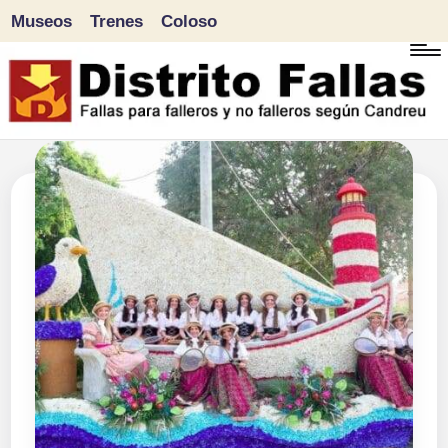
Museos
Trenes
Coloso
Saltar
al
contenido
D
Fallas
para
i
falleros
s
y
tr
no
falleros
it
según
o
Candreu
F