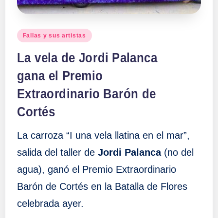
a
Publicado
Fallas y sus artistas
ll
en
La vela de Jordi Palanca
a
gana el Premio
s
Extraordinario Barón de
Cortés
La carroza “I una vela llatina en el mar”,
salida del taller de
Jordi Palanca
(no del
agua), ganó el Premio Extraordinario
Barón de Cortés en la Batalla de Flores
celebrada ayer.