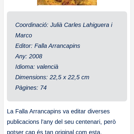
a
ll
Coordinació: Julià Carles Lahiguera i
Marco
a
Editor: Falla Arrancapins
s
Any: 2008
Idioma: valencià
Dimensions: 22,5 x 22,5 cm
Pàgines: 74
La Falla Arrancapins va editar diverses
publicacions l’any del seu centenari, però
potser cap és tan original com esta.