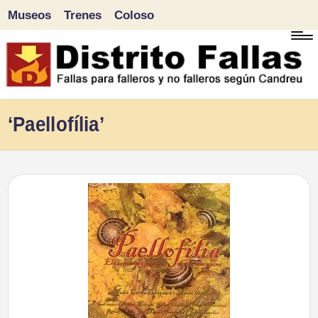
Museos
Trenes
Coloso
Saltar
al
contenido
D
Fallas
‘Paellofília’
para
i
falleros
s
y
tr
no
falleros
it
según
o
Candreu
F