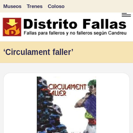
Museos
Trenes
Coloso
Saltar
al
contenido
D
Fallas
‘Circulament faller’
para
i
falleros
s
y
tr
no
falleros
it
según
o
Candreu
F