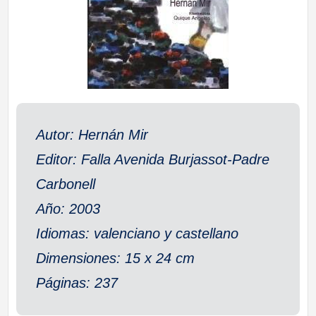
a
ll
a
s
Autor: Hernán Mir
Editor: Falla Avenida Burjassot-Padre
Carbonell
Año: 2003
Idiomas: valenciano y castellano
Dimensiones: 15 x 24 cm
Páginas: 237