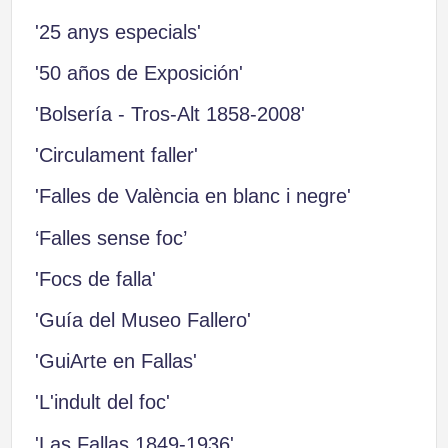
'25 anys especials'
'50 años de Exposición'
'Bolsería - Tros-Alt 1858-2008'
'Circulament faller'
'Falles de València en blanc i negre'
‘Falles sense foc’
'Focs de falla'
'Guía del Museo Fallero'
'GuiArte en Fallas'
'L'indult del foc'
'Las Fallas 1849-1936'