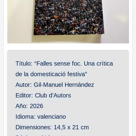
a
ll
a
s
Título: “Falles sense foc. Una crítica
de la domesticació festiva”
Autor: Gil-Manuel Hernández
Editor: Club d’Autors
Año: 2026
Idioma: valenciano
Dimensiones: 14,5 x 21 cm