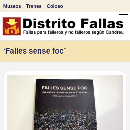
Museos
Trenes
Coloso
Saltar
al
contenido
D
Fallas
‘Falles sense foc’
para
i
falleros
s
y
tr
no
falleros
it
según
o
Candreu
F