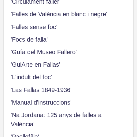
'Circulament faller'
'Falles de València en blanc i negre'
‘Falles sense foc’
'Focs de falla'
'Guía del Museo Fallero'
'GuiArte en Fallas'
'L'indult del foc'
'Las Fallas 1849-1936'
'Manual d'instruccions'
'Na Jordana: 125 anys de falles a
València'
'Paellofília'