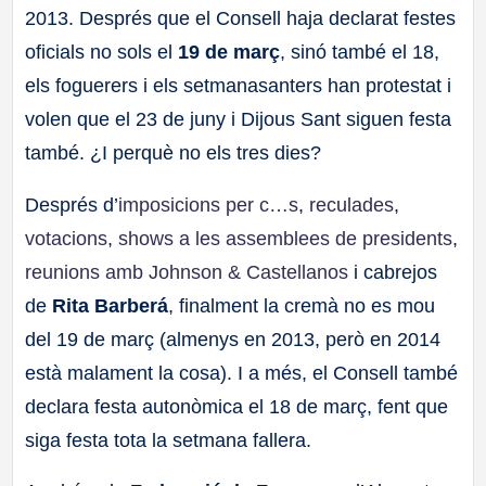
2013. Després que el Consell haja declarat festes
a
oficials no sols el
19 de març
, sinó també el 18,
ll
els foguerers i els setmanasanters han protestat i
volen que el 23 de juny i Dijous Sant siguen festa
a
també. ¿I perquè no els tres dies?
s
Després d’
imposicions per c…s
,
reculades
,
votacions
,
shows a les assemblees de presidents
,
reunions amb Johnson & Castellanos
i cabrejos
de
Rita Barberá
, finalment la cremà no es mou
del 19 de març (almenys en 2013, però en 2014
està malament la cosa). I a més, el Consell també
declara festa autonòmica el 18 de març, fent que
siga festa tota la setmana fallera.