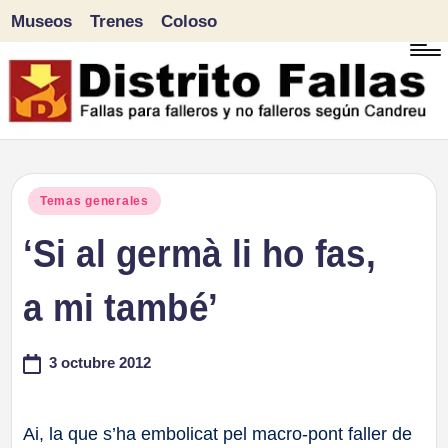
Museos
Trenes
Coloso
Saltar
al
contenido
D
Fallas
para
i
Publicado
Temas generales
falleros
en
‘Si al germà li ho fas,
s
y
tr
a mi també’
no
falleros
it
3 octubre 2012
según
o
Candreu
F
Ai, la que s’ha embolicat pel macro-pont faller de