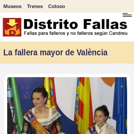
Museos
Trenes
Coloso
Saltar
al
contenido
D
Fallas
La fallera mayor de València
para
i
falleros
s
y
tr
no
falleros
it
según
o
Candreu
F