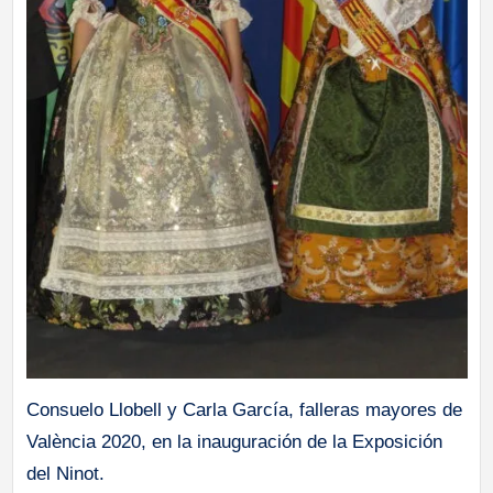
a
ll
a
s
Consuelo Llobell y Carla García, falleras mayores de
València 2020, en la inauguración de la Exposición
del Ninot.