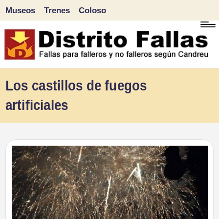
Museos
Trenes
Coloso
Saltar
al
contenido
D
Fallas
Los castillos de fuegos
para
i
artificiales
falleros
s
y
tr
no
falleros
it
según
o
Candreu
F