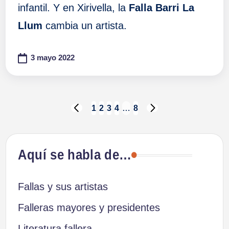
infantil. Y en Xirivella, la
Falla Barri La
Llum
cambia un artista.
3 mayo 2022
Paginación
1
2
3
4
…
8
PÁGINA
SIGUIENTE
ANTERIOR
PÁGINA
de
Aquí se habla de…
entradas
Fallas y sus artistas
Falleras mayores y presidentes
Literatura fallera