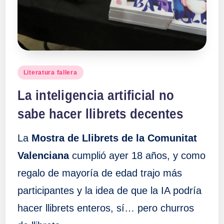
a
ll
a
Publicado
Literatura fallera
en
s
La inteligencia artificial no
sabe hacer llibrets decentes
La
Mostra de Llibrets de la Comunitat
Valenciana
cumplió ayer 18 años, y como
regalo de mayoría de edad trajo más
participantes y la idea de que la IA podría
hacer llibrets enteros, sí… pero churros