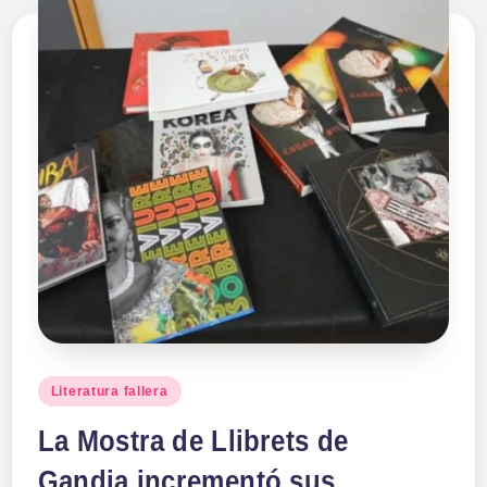
Publicado
Literatura fallera
en
La Mostra de Llibrets de
Gandia incrementó sus