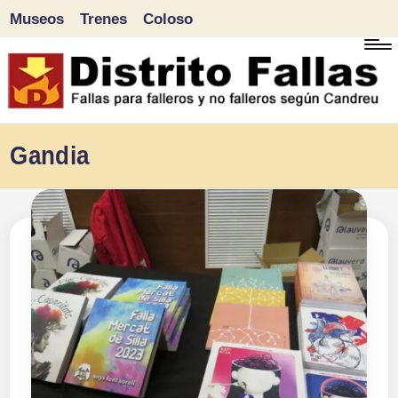
Museos
Trenes
Coloso
Saltar
al
contenido
D
Fallas
Gandia
para
i
falleros
s
y
tr
no
falleros
it
según
o
Candreu
F