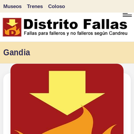
Museos
Trenes
Coloso
Saltar
al
contenido
D
Fallas
Gandia
para
i
falleros
s
y
tr
no
falleros
it
según
o
Candreu
F