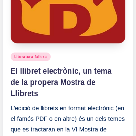
a
ll
a
s
Publicado
Literatura fallera
en
El llibret electrònic, un tema
de la propera Mostra de
Llibrets
L’edició de llibrets en format electrònic (en
el famós PDF o en altre) és un dels temes
que es tractaran en la VI Mostra de