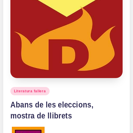
Publicado
Literatura fallera
en
Abans de les eleccions,
mostra de llibrets