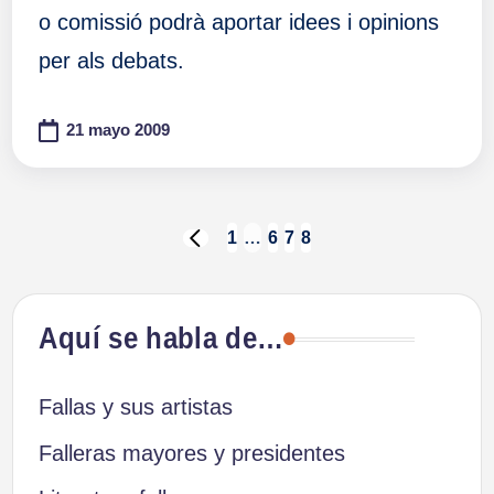
o comissió podrà aportar idees i opinions
per als debats.
21 mayo 2009
Paginación
1
…
6
7
8
PÁGINA
ANTERIOR
de
Aquí se habla de…
entradas
Fallas y sus artistas
Falleras mayores y presidentes