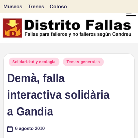
Museos
Trenes
Coloso
Saltar
al
contenido
D
Fallas
para
i
Publicado
Solidaridad y ecología
Temas generales
falleros
en
Demà, falla
s
y
tr
interactiva solidària
no
falleros
it
a Gandia
según
o
Candreu
6 agosto 2010
F