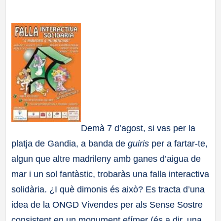
a
ll
a
s
Demà 7 d’agost, si vas per la
platja de Gandia, a banda de
guiris
per a fartar-te,
algun que altre madrileny amb ganes d’aigua de
mar i un sol fantàstic, trobaràs una falla interactiva
solidària. ¿I què dimonis és això? Es tracta d’una
idea de la ONGD Vivendes per als Sense Sostre
consistent en un monument efímer (és a dir, una