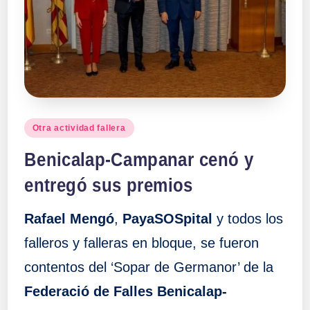
a
ll
a
s
Publicado
Otra actividad fallera
en
Benicalap-Campanar cenó y
entregó sus premios
Rafael Mengó
,
PayaSOSpital
y todos los
falleros y falleras en bloque, se fueron
contentos del ‘Sopar de Germanor’ de la
Federació de Falles Benicalap-