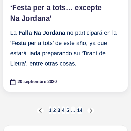
en
‘Festa per a tots… excepte
Na Jordana’
La
Falla Na Jordana
no participará en la
‘Festa per a tots’ de este año, ya que
estará liada preparando su ‘Tirant de
Lletra’, entre otras cosas.
20 septiembre 2020
Paginación
1
2
3
4
5
…
14
PÁGINA
SIGUIENTE
ANTERIOR
PÁGINA
de