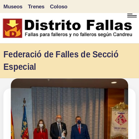
Museos
Trenes
Coloso
Saltar
al
contenido
D
Fallas
Federació de Falles de Secció
para
i
Especial
falleros
s
y
tr
no
falleros
it
según
o
Candreu
F