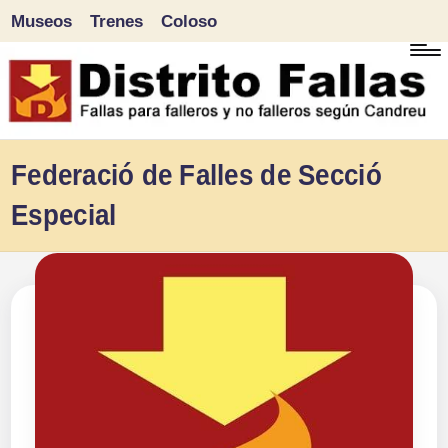
Museos
Trenes
Coloso
Saltar
al
contenido
D
Fallas
Federació de Falles de Secció
para
i
Especial
falleros
s
y
tr
no
falleros
it
según
o
Candreu
F