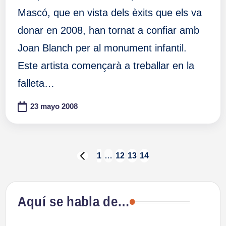
Mascó, que en vista dels èxits que els va
donar en 2008, han tornat a confiar amb
Joan Blanch per al monument infantil.
Este artista començarà a treballar en la
falleta…
23 mayo 2008
Paginación
1
…
12
13
14
PÁGINA
ANTERIOR
de
Aquí se habla de…
entradas