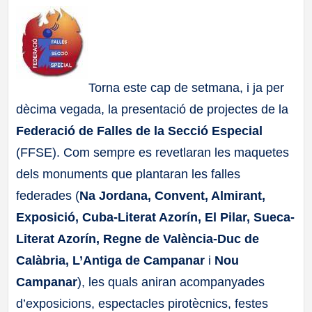
a
ll
a
Torna este cap de setmana, i ja per
dècima vegada, la presentació de projectes de la
s
Federació de Falles de la Secció Especial
(FFSE). Com sempre es revetlaran les maquetes
dels monuments que plantaran les falles
federades (
Na Jordana, Convent, Almirant,
Exposició, Cuba-Literat Azorín, El Pilar, Sueca-
Literat Azorín, Regne de València-Duc de
Calàbria, L’Antiga de Campanar
i
Nou
Campanar
), les quals aniran acompanyades
d’exposicions, espectacles pirotècnics, festes