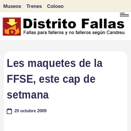
Museos
Trenes
Coloso
Saltar
al
contenido
D
Fallas
para
i
Les maquetes de la
falleros
s
FFSE, este cap de
y
tr
no
setmana
falleros
it
según
20 octubre 2009
o
Candreu
F