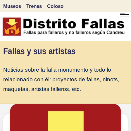
Museos
Trenes
Coloso
Saltar
al
contenido
D
Fallas
Fallas y sus artistas
para
i
falleros
Noticias sobre la falla monumento y todo lo
s
y
relacionado con él: proyectos de fallas, ninots,
tr
no
maquetas, artistas falleros, etc.
falleros
it
según
o
Candreu
F