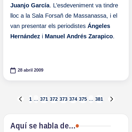
Juanjo García
. L’esdeveniment va tindre
lloc a la Sala Forsañ de Massanassa, i el
van presentar els periodistes
Ángeles
Hernández
i
Manuel Andrés Zarapico
.
28 abril 2009
Paginación
1
…
371
372
373
374
375
…
381
PÁGINA
SIGUIE
ANTERIOR
PÁGIN
de
Aquí se habla de…