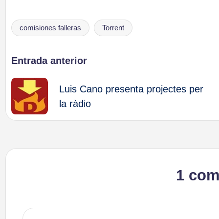
comisiones falleras
Torrent
Etiquetas:
Navegación
Entrada anterior
de
Luis Cano presenta projectes per
la ràdio
entradas
1 com