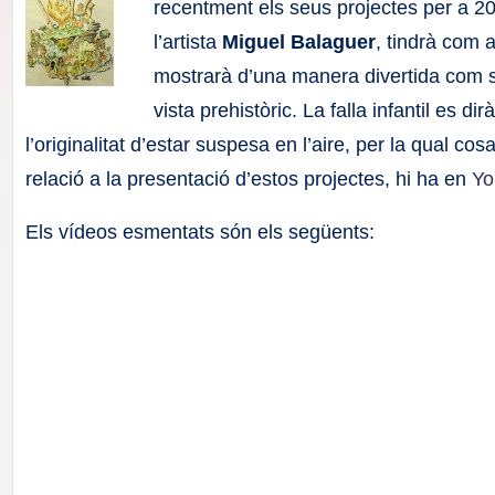
F
recentment els seus projectes per a 2
l’artista
Miguel Balaguer
, tindrà com
a
mostrarà d’una manera divertida com se
ll
vista prehistòric. La falla infantil es dir
l’originalitat d’estar suspesa en l’aire, per la qual co
a
relació a la presentació d’estos projectes, hi ha en
Yo
s
Els vídeos esmentats són els següents: