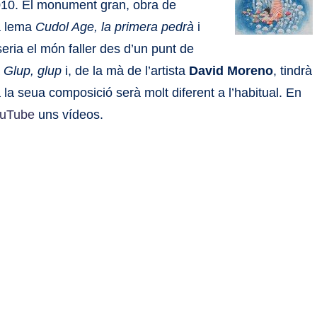
010. El monument gran, obra de
 a lema
Cudol Age, la primera pedrà
i
ria el món faller des d’un punt de
à
Glup, glup
i, de la mà de l’artista
David Moreno
, tindrà
sa la seua composició serà molt diferent a l’habitual. En
uTube
uns vídeos.