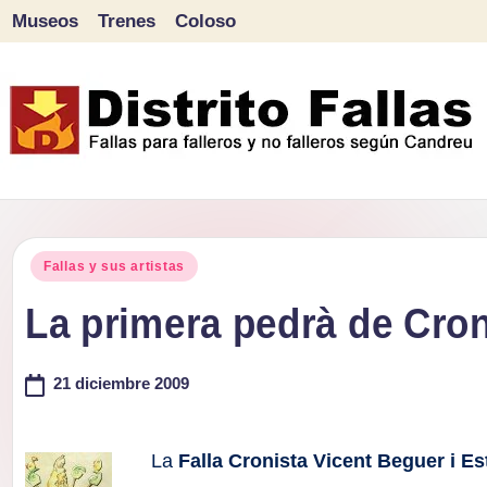
Museos
Trenes
Coloso
Saltar
al
contenido
D
Fallas
para
i
Publicado
falleros
Fallas y sus artistas
s
en
y
La primera pedrà de Cron
tr
no
falleros
21 diciembre 2009
it
según
o
Candreu
La
Falla Cronista Vicent Beguer i Es