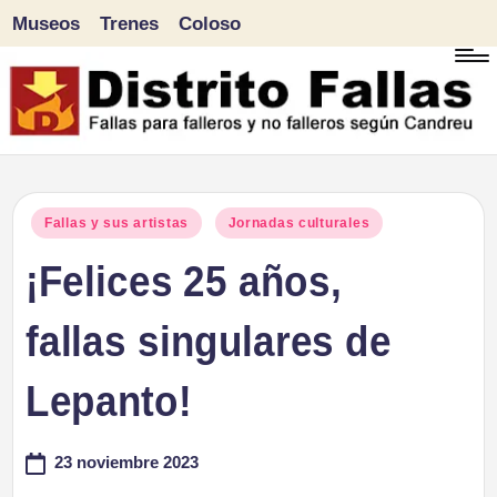
Museos
Trenes
Coloso
Saltar
al
contenido
D
Fallas
para
i
Publicado
Fallas y sus artistas
Jornadas culturales
falleros
en
¡Felices 25 años,
s
y
tr
fallas singulares de
no
falleros
it
Lepanto!
según
o
Candreu
23 noviembre 2023
F