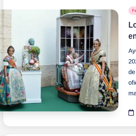
Pu
Fa
en
Lo
en
Ay
20
de
ofi
ma