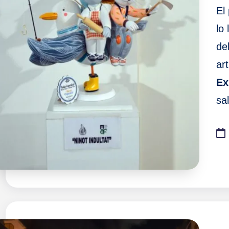
El
lo
de
art
Ex
sa