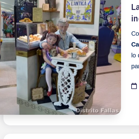
en
F
La
a
in
ll
Co
Ca
a
lo
s
pa