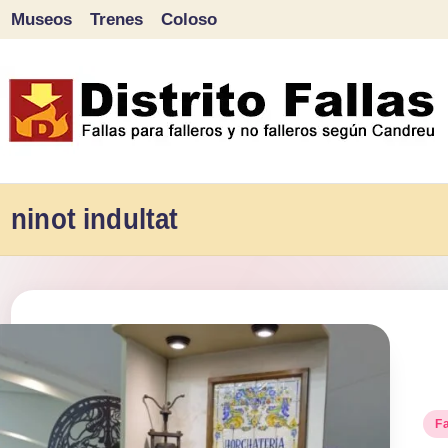
Museos
Trenes
Coloso
Saltar
al
contenido
D
Fallas
para
ninot indultat
i
falleros
s
y
tr
no
falleros
it
según
o
Pu
Candreu
Fa