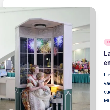
Pu
Fa
en
La
e
Lo
va
cu
Mu