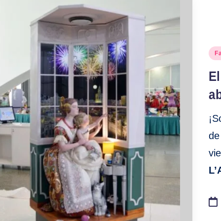
Pu
Fa
en
El
ab
¡S
de
vi
L’