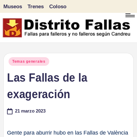
Museos
Trenes
Coloso
Saltar
al
contenido
D
Fallas
para
i
Publicado
Temas generales
falleros
en
Las Fallas de la
s
y
tr
exageración
no
falleros
it
21 marzo 2023
según
o
Candreu
F
Gente para aburrir hubo en las Fallas de València