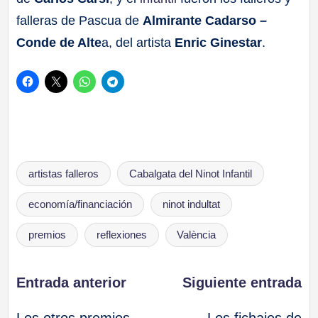
falleras de Pascua de
Almirante Cadarso –
Conde de Alte
a, del artista
Enric Ginestar
.
Etiquetas:
artistas falleros
Cabalgata del Ninot Infantil
economía/financiación
ninot indultat
premios
reflexiones
València
Navegación
Entrada anterior
Siguiente entrada