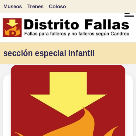
Museos
Trenes
Coloso
Saltar
al
contenido
D
Fallas
sección especial infantil
para
i
falleros
s
y
tr
no
falleros
it
según
o
Candreu
F