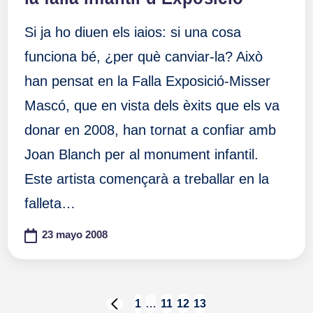
Si ja ho diuen els iaios: si una cosa
funciona bé, ¿per què canviar-la? Això
han pensat en la Falla Exposició-Misser
Mascó, que en vista dels èxits que els va
donar en 2008, han tornat a confiar amb
Joan Blanch per al monument infantil.
Este artista començarà a treballar en la
falleta…
23 mayo 2008
Paginación
1
…
11
12
13
PÁGINA