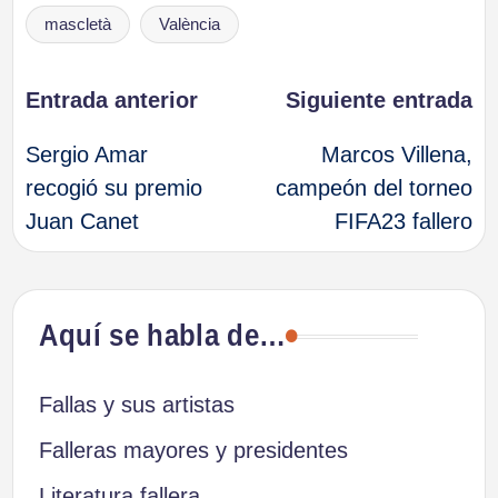
mascletà
València
Navegación
Entrada anterior
Siguiente entrada
Sergio Amar
Marcos Villena,
de
recogió su premio
campeón del torneo
Juan Canet
FIFA23 fallero
entradas
Aquí se habla de…
Fallas y sus artistas
Falleras mayores y presidentes
Literatura fallera