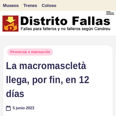
Museos
Trenes
Coloso
Saltar
al
contenido
D
Fallas
para
i
Publicado
Pirotecnia e iluminación
falleros
en
La macromascletà
s
y
tr
llega, por fin, en 12
no
falleros
it
días
según
o
Candreu
5 junio 2023
F