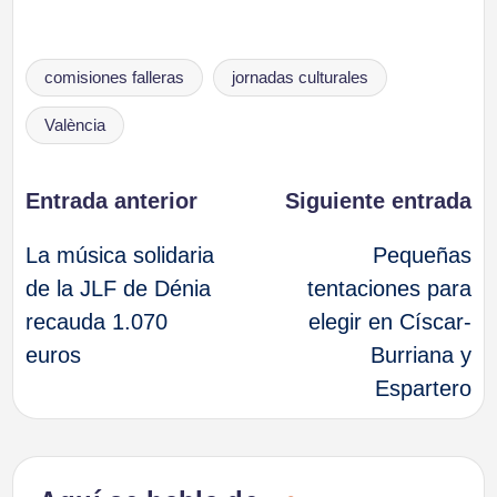
Etiquetas:
comisiones falleras
jornadas culturales
València
Navegación
Entrada anterior
Siguiente entrada
La música solidaria
Pequeñas
de
de la JLF de Dénia
tentaciones para
recauda 1.070
elegir en Císcar-
entradas
euros
Burriana y
Espartero