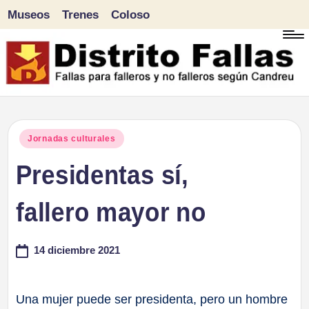
Museos
Trenes
Coloso
Saltar
al
contenido
D
Fallas
para
i
Publicado
Jornadas culturales
falleros
en
Presidentas sí,
s
y
tr
fallero mayor no
no
falleros
it
14 diciembre 2021
según
o
Candreu
F
Una mujer puede ser presidenta, pero un hombre