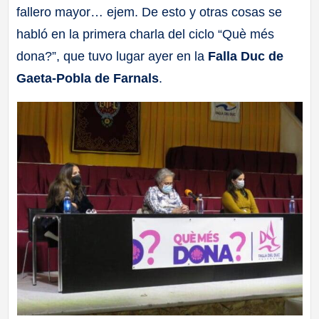
fallero mayor… ejem. De esto y otras cosas se
a
habló en la primera charla del ciclo “Què més
ll
dona?”, que tuvo lugar ayer en la
Falla Duc de
Gaeta-Pobla de Farnals
.
a
s