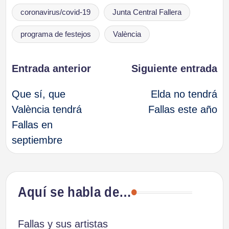
Etiquetas:
coronavirus/covid-19
Junta Central Fallera
programa de festejos
València
Navegación
Entrada anterior
Siguiente entrada
Que sí, que
Elda no tendrá
de
València tendrá
Fallas este año
Fallas en
entradas
septiembre
Aquí se habla de…
Fallas y sus artistas