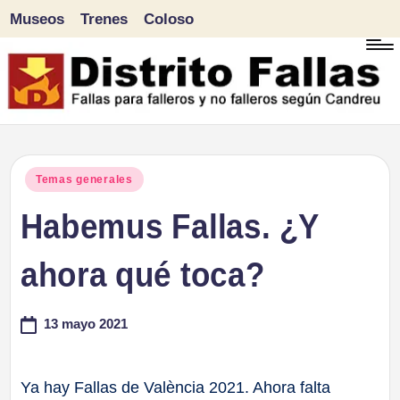
Museos
Trenes
Coloso
Saltar
al
contenido
D
Fallas
para
i
Publicado
Temas generales
falleros
en
Habemus Fallas. ¿Y
s
y
tr
ahora qué toca?
no
falleros
it
13 mayo 2021
según
o
Candreu
F
Ya hay Fallas de València 2021. Ahora falta