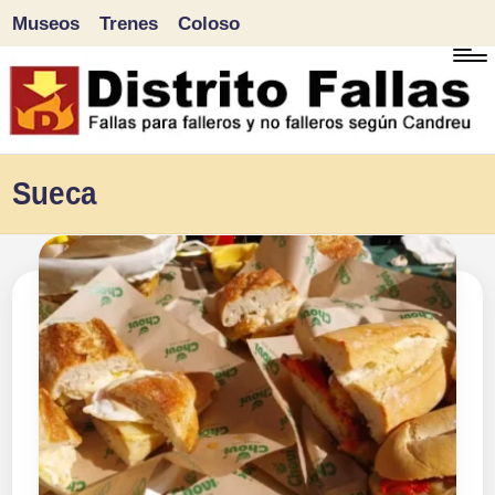
Museos
Trenes
Coloso
Saltar
al
contenido
D
Fallas
Sueca
para
i
falleros
s
y
tr
no
falleros
it
según
o
Candreu
F