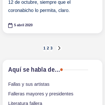
12 de octubre, siempre que el
coronabicho lo permita, claro.
5 abril 2020
Paginación
1
2
3
SIGUIENTE
PÁGINA
de
Aquí se habla de…
entradas
Fallas y sus artistas
Falleras mayores y presidentes
Literatura fallera