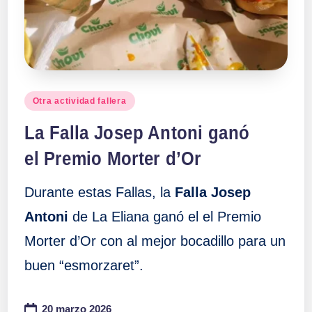
a
ll
a
Publicado
Otra actividad fallera
en
s
La Falla Josep Antoni ganó
el Premio Morter d’Or
Durante estas Fallas, la
Falla Josep
Antoni
de La Eliana ganó el el Premio
Morter d’Or con al mejor bocadillo para un
buen “esmorzaret”.
20 marzo 2026