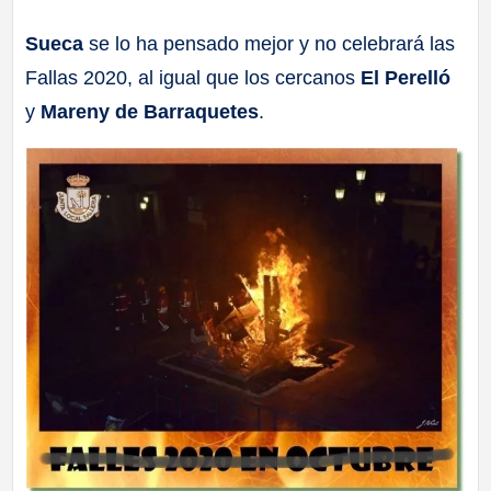
a
Sueca
se lo ha pensado mejor y no celebrará las
Fallas 2020, al igual que los cercanos
El Perelló
ll
y
Mareny de Barraquetes
.
a
s