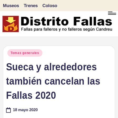
Museos
Trenes
Coloso
Saltar
al
contenido
D
Fallas
para
i
Publicado
Temas generales
falleros
en
Sueca y alrededores
s
y
tr
también cancelan las
no
falleros
it
Fallas 2020
según
o
Candreu
18 mayo 2020
F