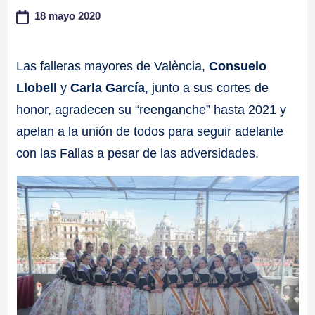
18 mayo 2020
a
ll
Las falleras mayores de València,
Consuelo
Llobell
y
Carla García
, junto a sus cortes de
a
honor, agradecen su “reenganche” hasta 2021 y
s
apelan a la unión de todos para seguir adelante
con las Fallas a pesar de las adversidades.