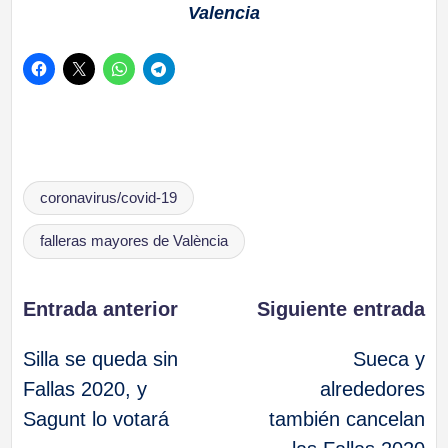
Valencia
Etiquetas:
coronavirus/covid-19
falleras mayores de València
Navegación
Entrada anterior
Siguiente entrada
Silla se queda sin
Sueca y
de
Fallas 2020, y
alrededores
Sagunt lo votará
también cancelan
entradas