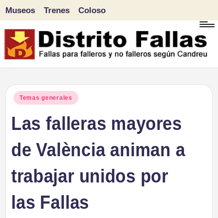
Museos
Trenes
Coloso
Saltar
al
contenido
D
Fallas
para
i
Publicado
Temas generales
falleros
en
Las falleras mayores
s
y
tr
de València animan a
no
falleros
it
trabajar unidos por
según
o
Candreu
las Fallas
F