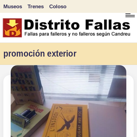
Museos
Trenes
Coloso
Saltar
al
contenido
D
Fallas
promoción exterior
para
i
falleros
s
y
tr
no
falleros
it
según
o
Candreu
F