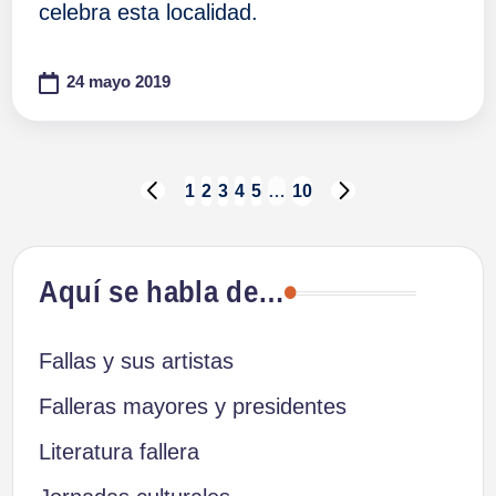
celebra esta localidad.
24 mayo 2019
Paginación
1
2
3
4
5
…
10
PÁGINA
SIGUIENTE
ANTERIOR
PÁGINA
de
Aquí se habla de…
entradas
Fallas y sus artistas
Falleras mayores y presidentes
Literatura fallera