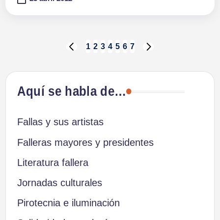
Paginación
1
2
3
4
5
6
7
PÁGINA
SIGUIENTE
ANTERIOR
PÁGINA
de
Aquí se habla de…
entradas
Fallas y sus artistas
Falleras mayores y presidentes
Literatura fallera
Jornadas culturales
Pirotecnia e iluminación