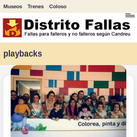
Museos
Trenes
Coloso
Saltar
al
contenido
D
Fallas
playbacks
para
i
falleros
s
y
tr
no
falleros
it
según
o
Candreu
F