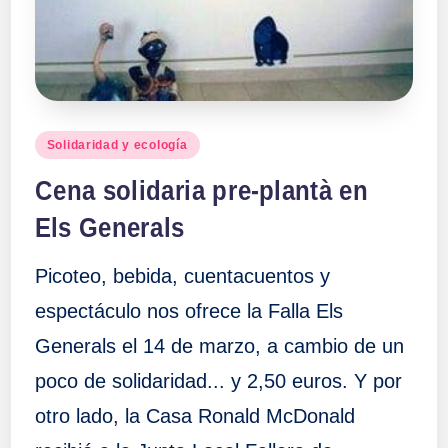
a
ll
a
Publicado
Solidaridad y ecología
en
s
Cena solidaria pre-plantà en
Els Generals
Picoteo, bebida, cuentacuentos y
espectáculo nos ofrece la Falla Els
Generals el 14 de marzo, a cambio de un
poco de solidaridad... y 2,50 euros. Y por
otro lado, la Casa Ronald McDonald