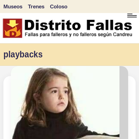
Museos
Trenes
Coloso
Saltar
al
contenido
D
Fallas
playbacks
para
i
falleros
s
y
tr
no
falleros
it
según
o
Candreu
F