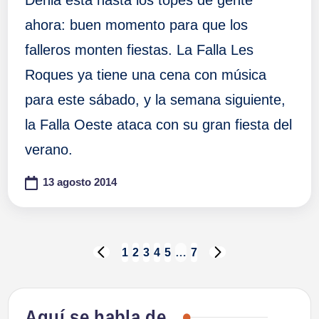
Dénia está hasta los topes de gente
ahora: buen momento para que los
falleros monten fiestas. La Falla Les
Roques ya tiene una cena con música
para este sábado, y la semana siguiente,
la Falla Oeste ataca con su gran fiesta del
verano.
13 agosto 2014
Paginación
1
2
3
4
5
…
7
PÁGINA
SIGUIENTE
ANTERIOR
PÁGINA
de
Aquí se habla de…