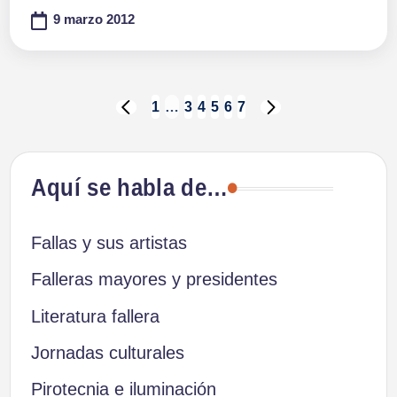
9 marzo 2012
Paginación
1
…
3
4
5
6
7
PÁGINA
SIGUIENTE
ANTERIOR
PÁGINA
de
Aquí se habla de…
entradas
Fallas y sus artistas
Falleras mayores y presidentes
Literatura fallera
Jornadas culturales
Pirotecnia e iluminación