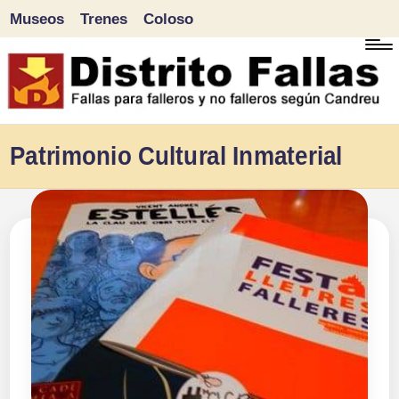
Museos
Trenes
Coloso
Saltar
al
contenido
D
Fallas
Patrimonio Cultural Inmaterial
para
i
falleros
s
y
tr
no
falleros
it
según
o
Candreu
F