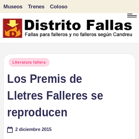
Museos
Trenes
Coloso
Saltar
al
contenido
D
Fallas
para
i
Publicado
Literatura fallera
falleros
en
Los Premis de
s
y
tr
Lletres Falleres se
no
falleros
it
reproducen
según
o
Candreu
2 diciembre 2015
F