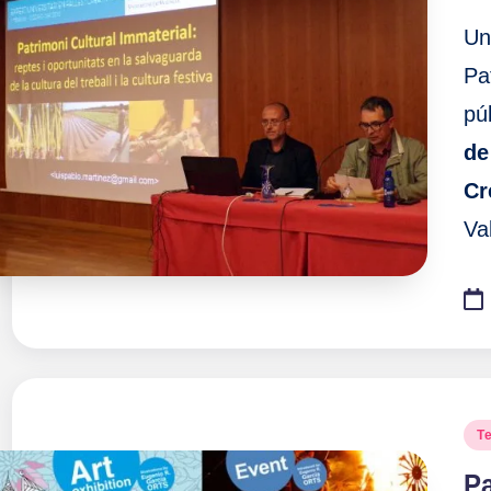
Un
Pa
pú
de
Cr
Va
Pu
T
en
Pa