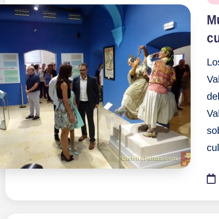
en
Mu
cu
Lo
Va
de
Va
so
cul