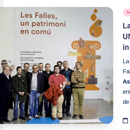
Pu
T
en
La
U
in
La
Fa
As
en
de