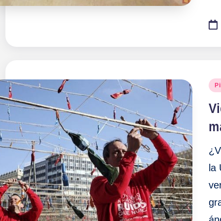
Pu
P
en
Vi
m
¿V
la
ve
gr
án