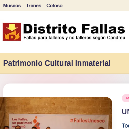
Museos
Trenes
Coloso
Saltar
al
contenido
D
Fallas
para
Patrimonio Cultural Inmaterial
i
falleros
s
y
tr
no
Pu
T
falleros
it
en
U
según
o
Candreu
To