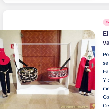
Pu
T
en
El
va
Po
se
Fa
Y 
me
Co
Ce