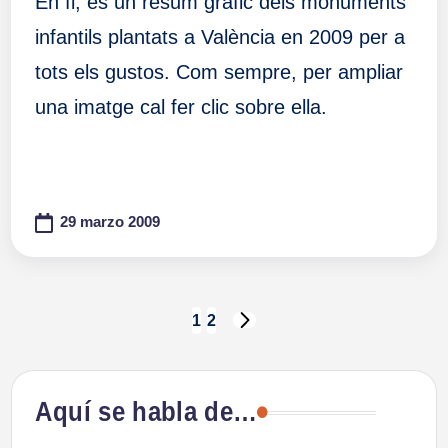
En fi, és un resum gràfic dels monuments
infantils plantats a València en 2009 per a
tots els gustos. Com sempre, per ampliar
una imatge cal fer clic sobre ella.
29 marzo 2009
Paginación
1
2
SIGUIENTE
PÁGINA
de
Aquí se habla de…
entradas