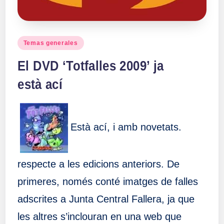
Publicado
Temas generales
en
El DVD ‘Totfalles 2009’ ja
està ací
Està ací, i amb novetats.
respecte a les edicions anteriors. De
primeres, només conté imatges de falles
adscrites a Junta Central Fallera, ja que
les altres s’inclouran en una web que