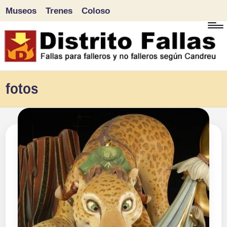
Museos
Trenes
Coloso
Saltar
al
contenido
D
Fallas
fotos
para
i
falleros
s
y
tr
no
falleros
it
según
o
Candreu
F