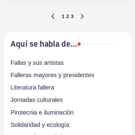
Paginación
1
2
3
PÁGINA
SIGUIENTE
ANTERIOR
PÁGINA
de
Aquí se habla de…
entradas
Fallas y sus artistas
Falleras mayores y presidentes
Literatura fallera
Jornadas culturales
Pirotecnia e iluminación
Solidaridad y ecología