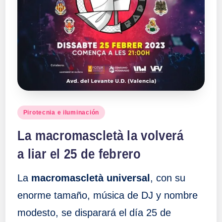
a
ll
a
s
Publicado
Pirotecnia e iluminación
en
La macromascletà la volverá
a liar el 25 de febrero
La
macromascletà universal
, con su
enorme tamaño, música de DJ y nombre
modesto, se disparará el día 25 de