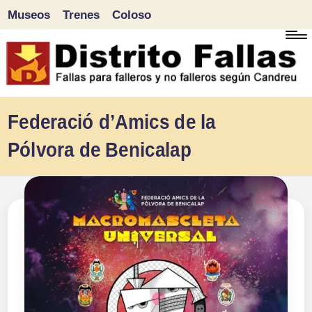
Museos
Trenes
Coloso
Saltar
al
contenido
D
Fallas
Federació d’Amics de la
para
i
Pólvora de Benicalap
falleros
s
y
tr
no
falleros
it
según
o
Candreu
F