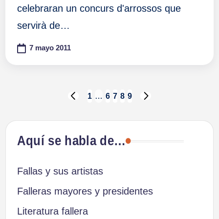
celebraran un concurs d'arrossos que
servirà de…
7 mayo 2011
Paginación
1
…
6
7
8
9
PÁGINA
SIGUIENTE
ANTERIOR
PÁGINA
de
Aquí se habla de…
entradas
Fallas y sus artistas
Falleras mayores y presidentes
Literatura fallera