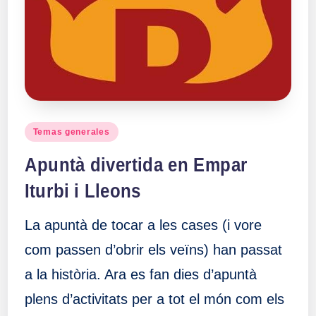
a
ll
a
s
Publicado
Temas generales
en
Apuntà divertida en Empar
Iturbi i Lleons
La apuntà de tocar a les cases (i vore
com passen d’obrir els veïns) han passat
a la història. Ara es fan dies d’apuntà
plens d’activitats per a tot el món com els