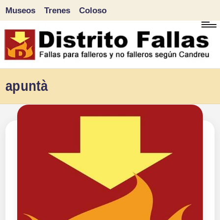
Museos
Trenes
Coloso
Saltar
al
contenido
D
Fallas
apuntà
para
i
falleros
s
y
tr
no
falleros
it
según
o
Candreu
F