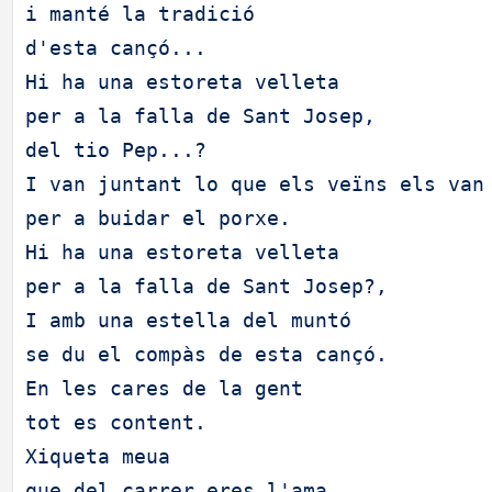
i manté la tradició
d'esta cançó...
Hi ha una estoreta velleta
per a la falla de Sant Josep,
del tio Pep...?
I van juntant lo que els veïns els van
per a buidar el porxe.
Hi ha una estoreta velleta
per a la falla de Sant Josep?,
I amb una estella del muntó
se du el compàs de esta cançó.
En les cares de la gent
tot es content.
Xiqueta meua
que del carrer eres l'ama