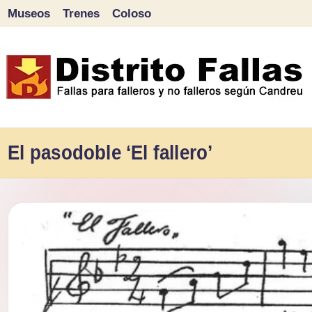
Museos
Trenes
Coloso
Saltar
al
contenido
D
Fallas
para
El pasodoble ‘El fallero’
i
falleros
s
y
tr
no
falleros
it
según
o
Candreu