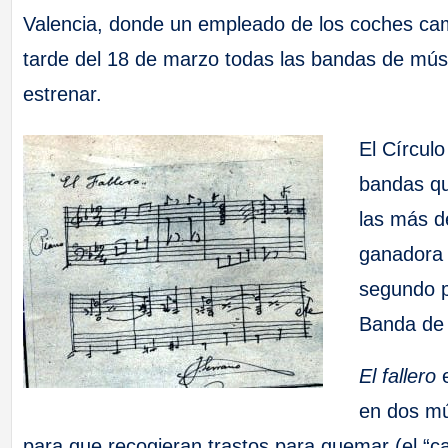
Valencia, donde un empleado de los coches cam
tarde del 18 de marzo todas las bandas de músic
estrenar.
El Círculo
bandas qu
las más d
ganadora 
segundo p
Banda de l
El fallero
e
en dos mús
para que recogieran trastos para quemar (el “can