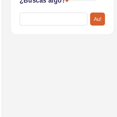
¿Buscas algo?
Au!