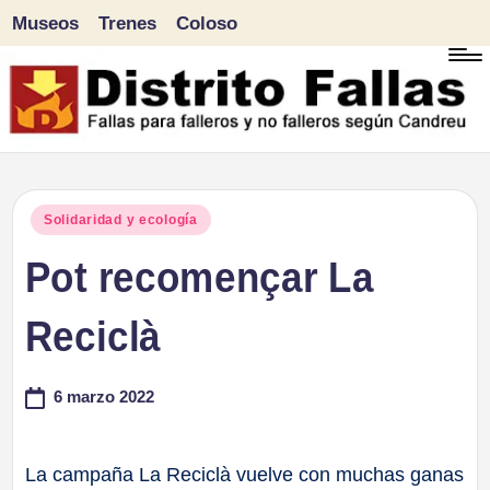
Museos
Trenes
Coloso
Saltar
al
contenido
D
Fallas
para
i
Publicado
Solidaridad y ecología
falleros
en
Pot recomençar La
s
y
tr
Reciclà
no
falleros
it
6 marzo 2022
según
o
Candreu
F
La campaña La Reciclà vuelve con muchas ganas