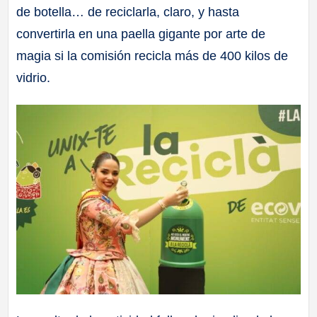
de botella… de reciclarla, claro, y hasta
a
convertirla en una paella gigante por arte de
ll
magia si la comisión recicla más de 400 kilos de
vidrio.
a
s