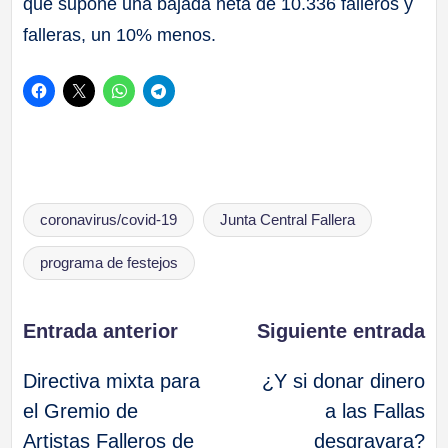
que supone una bajada neta de 10.336 falleros y
falleras, un 10% menos.
Etiquetas:
coronavirus/covid-19
Junta Central Fallera
programa de festejos
Navegación
Entrada anterior
Siguiente entrada
Directiva mixta para
¿Y si donar dinero
de
el Gremio de
a las Fallas
Artistas Falleros de
desgravara?