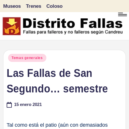
Museos
Trenes
Coloso
Saltar
al
contenido
D
Fallas
para
i
Publicado
Temas generales
falleros
en
Las Fallas de San
s
y
tr
Segundo… semestre
no
falleros
it
15 enero 2021
según
o
Candreu
F
Tal como está el patio (aún con demasiados