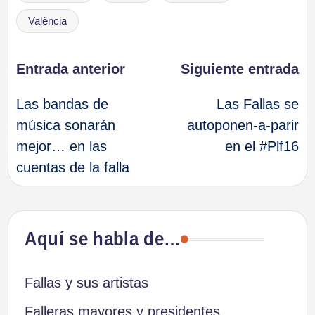
València
Navegación
Entrada anterior
Siguiente entrada
Las bandas de
Las Fallas se
de
música sonarán
autoponen-a-parir
mejor… en las
en el #Plf16
entradas
cuentas de la falla
Aquí se habla de…
Fallas y sus artistas
Falleras mayores y presidentes