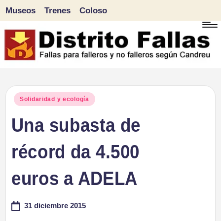
Museos
Trenes
Coloso
Saltar
al
contenido
D
Fallas
para
i
Publicado
Solidaridad y ecología
falleros
en
Una subasta de
s
y
tr
récord da 4.500
no
falleros
it
euros a ADELA
según
o
Candreu
31 diciembre 2015
F