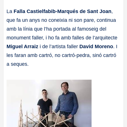
a
La
Falla Castielfabib-Marqués de Sant Joan
,
que fa un anys no coneixia ni son pare, continua
ll
amb la línia que l’ha portada al famoseig del
a
monument faller, i ho fa amb falles de l’arquitecte
Miguel Arraiz
i de l’artista faller
David Moreno
. I
s
les faran amb cartró, no cartró-pedra, sinó cartró
a seques.