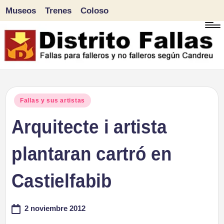
Museos
Trenes
Coloso
Saltar
al
contenido
D
Fallas
para
i
Publicado
Fallas y sus artistas
falleros
en
Arquitecte i artista
s
y
tr
plantaran cartró en
no
falleros
it
Castielfabib
según
o
Candreu
2 noviembre 2012
F