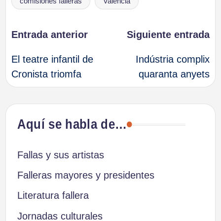
comisiones falleras
València
Navegación
Entrada anterior
Siguiente entrada
El teatre infantil de
Indústria complix
de
Cronista triomfa
quaranta anyets
entradas
Aquí se habla de…
Fallas y sus artistas
Falleras mayores y presidentes
Literatura fallera
Jornadas culturales