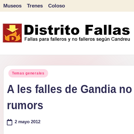
Museos
Trenes
Coloso
Saltar
al
contenido
D
Fallas
para
i
Publicado
falleros
Temas generales
s
en
y
A les falles de Gandia no
tr
no
rumors
falleros
it
según
o
2 mayo 2012
Candreu