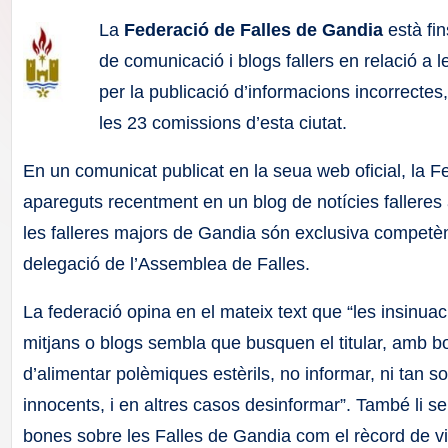
F
La
Federació de Falles de Gandia
està fin
a
de comunicació i blogs fallers en relació a le
per la publicació d’informacions incorrectes
ll
les 23 comissions d’esta ciutat.
a
En un comunicat publicat en la seua web oficial, la 
s
apareguts recentment en un blog de notícies falleres 
les falleres majors de Gandia són exclusiva competèn
delegació de l’Assemblea de Falles.
La federació opina en el mateix text que “les insinua
mitjans o blogs sembla que busquen el titular, amb bo
d’alimentar polèmiques estèrils, no informar, ni tan s
innocents, i en altres casos desinformar”. També li s
bones sobre les Falles de Gandia com el rècord de vis