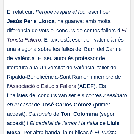
a
El relat curt
Perquè respire el foc
, escrit per
Jesús Peris Llorca
, ha guanyat amb molta
ll
diferència de vots el concurs de contes fallers d’
El
a
Turista Fallero
. El text està escrit en valencià i és
una alegoria sobre les falles del Barri del Carme
s
de València. El seu autor és professor de
literatura a la Universitat de València, faller de
Ripalda-Beneficència-Sant Ramon i membre de
l’
Associació d’Estudis Fallers
(ADEF). Els
finalistes del concurs van ser els contes
Asesinato
en el casal
de
José Carlos Gómez
(primer
accèsit),
Cartonelo
de
Toni Colomina
(segon
accèsit) i
El cadafal de l’amor i la rialla
de
Lluís
Mesa
. Per altra banda, la publicació
El Turista