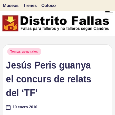
Museos
Trenes
Coloso
Saltar
al
contenido
D
Fallas
para
i
Publicado
Temas generales
falleros
en
Jesús Peris guanya
s
y
tr
el concurs de relats
no
falleros
it
del ‘TF’
según
o
Candreu
10 enero 2010
F