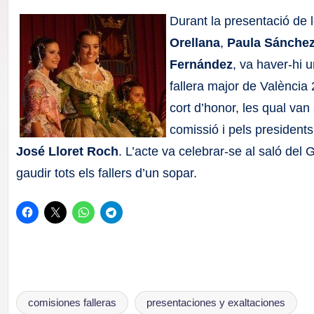
F
Durant la presentació de 
a
Orellana
,
Paula Sánchez
Fernández
, va haver-hi 
ll
fallera major de València
a
cort d’honor, les qual van
comissió i pels president
s
José Lloret Roch
. L’acte va celebrar-se al saló del 
gaudir tots els fallers d’un sopar.
comisiones falleras
presentaciones y exaltaciones
Etiquetas: