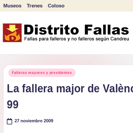
Museos
Trenes
Coloso
Saltar
al
contenido
D
Fallas
para
i
Publicado
falleros
Falleras mayores y presidentes
s
en
y
La fallera major de Valènc
tr
no
99
falleros
it
según
o
27 noviembre 2009
Candreu