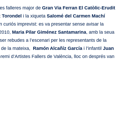
les falleres major de
Gran Via Ferran El Catòlic-Erudit
 Torondel
i la xiqueta
Salomé del Carmen Machí
un curiós imprevist: es va presentar sense avisar la
 2010,
Maria Pilar Giménez Santamarina
, amb la seua
 ser rebudes a l’escenari per les representants de la
s de la mateixa,
Ramón Alcañíz García
i l’infantil
Juan
Gremi d’Artistes Fallers de València, lloc on després van