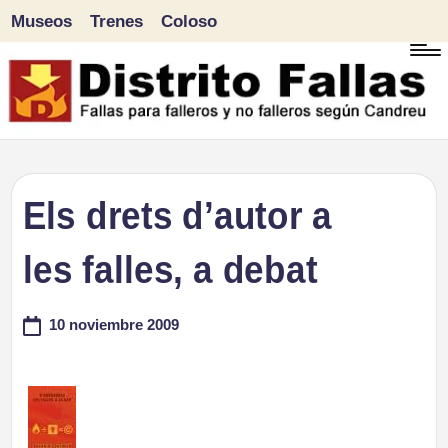
Museos
Trenes
Coloso
Saltar
al
contenido
D
Fallas
para
i
Els drets d’autor a
falleros
s
les falles, a debat
y
tr
no
10 noviembre 2009
falleros
it
según
o
Candreu
F