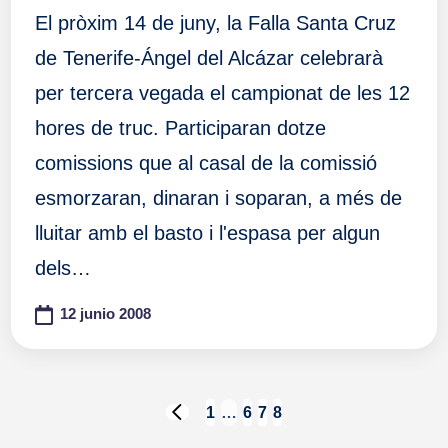
El pròxim 14 de juny, la Falla Santa Cruz
de Tenerife-Ángel del Alcázar celebrarà
per tercera vegada el campionat de les 12
hores de truc. Participaran dotze
comissions que al casal de la comissió
esmorzaran, dinaran i soparan, a més de
lluitar amb el basto i l'espasa per algun
dels…
12 junio 2008
Paginación
1
…
6
7
8
PÁGINA