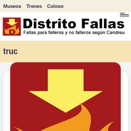
Museos
Trenes
Coloso
Saltar
al
contenido
D
Fallas
truc
para
i
falleros
s
y
tr
no
falleros
it
según
o
Candreu
F