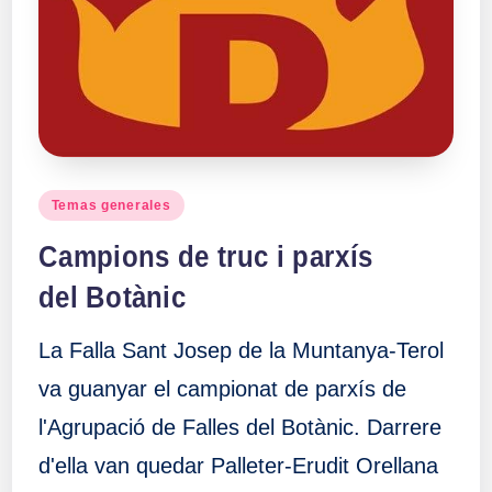
a
ll
a
s
Publicado
Temas generales
en
Campions de truc i parxís
del Botànic
La Falla Sant Josep de la Muntanya-Terol
va guanyar el campionat de parxís de
l'Agrupació de Falles del Botànic. Darrere
d'ella van quedar Palleter-Erudit Orellana