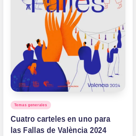
a
ll
a
s
Publicado
Temas generales
en
Cuatro carteles en uno para
las Fallas de València 2024