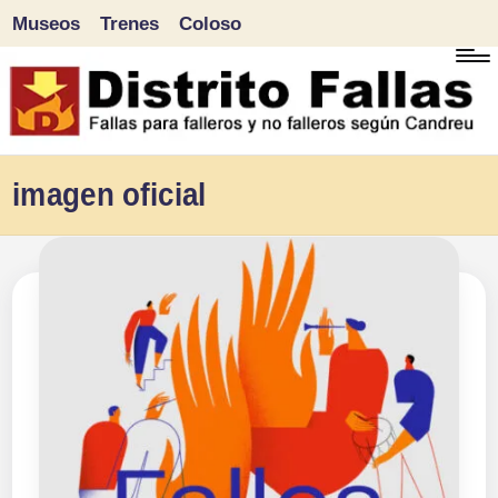
Museos
Trenes
Coloso
Saltar
al
contenido
D
Fallas
imagen oficial
para
i
falleros
s
y
tr
no
falleros
it
según
o
Candreu
F