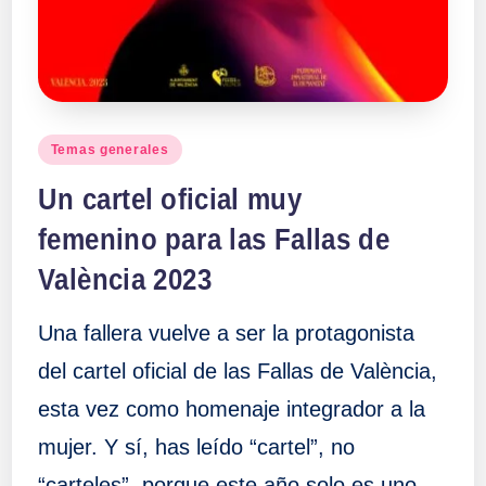
Publicado
Temas generales
en
Un cartel oficial muy
femenino para las Fallas de
València 2023
Una fallera vuelve a ser la protagonista
del cartel oficial de las Fallas de València,
esta vez como homenaje integrador a la
mujer. Y sí, has leído “cartel”, no
“carteles”, porque este año solo es uno.