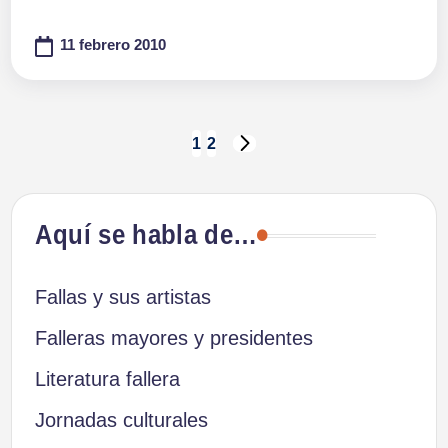
11 febrero 2010
Paginación
1
2
SIGUIENTE
PÁGINA
de
Aquí se habla de…
entradas
Fallas y sus artistas
Falleras mayores y presidentes
Literatura fallera
Jornadas culturales