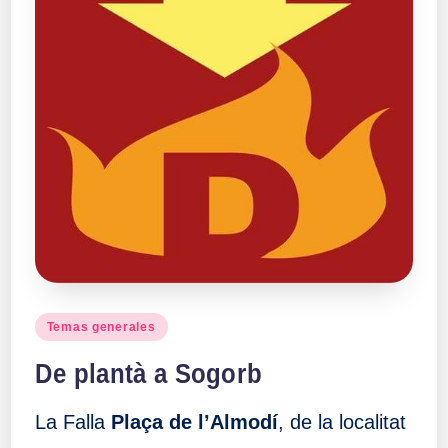
Publicado
Temas generales
en
De plantà a Sogorb
La Falla
Plaça de l’Almodí
, de la localitat