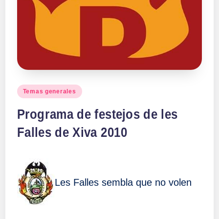
a
ll
a
s
Publicado
Temas generales
en
Programa de festejos de les
Falles de Xiva 2010
Les Falles sembla que no volen