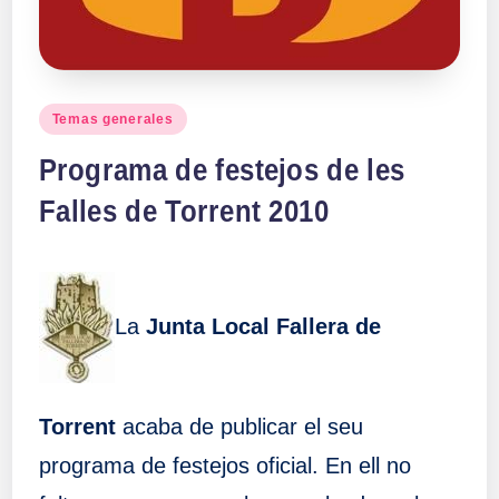
Publicado
Temas generales
en
Programa de festejos de les
Falles de Torrent 2010
La
Junta Local Fallera de
Torrent
acaba de publicar el seu
programa de festejos oficial. En ell no