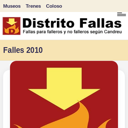
Museos
Trenes
Coloso
Saltar
al
contenido
D
Fallas
Falles 2010
para
i
falleros
s
y
tr
no
falleros
it
según
o
Candreu
F