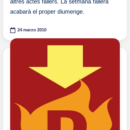
altres actes fallers. La setmana fallera
acabarà el proper diumenge.
24 marzo 2010