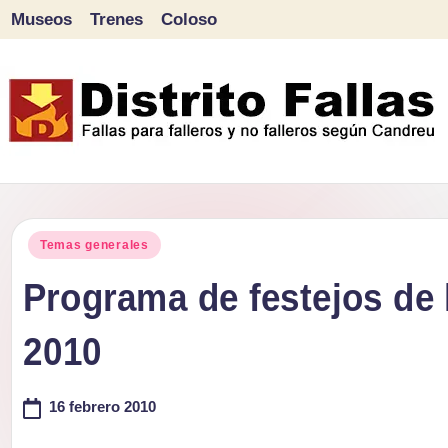
Museos
Trenes
Coloso
Saltar
al
contenido
D
Fallas
para
i
Publicado
falleros
Temas generales
s
en
y
Programa de festejos de 
tr
no
2010
falleros
it
según
o
16 febrero 2010
Candreu