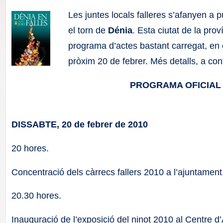
F
Les juntes locals falleres s’afanyen a p
a
el torn de
Dénia
. Esta ciutat de la pro
programa d’actes bastant carregat, en 
ll
pròxim 20 de febrer. Més detalls, a con
a
PROGRAMA OFICIAL 
s
DISSABTE, 20 de febrer de 2010
20 hores.
Concentració dels càrrecs fallers 2010 a l’ajuntament
20.30 hores.
Inauguració de l’exposició del ninot 2010 al Centre d’A