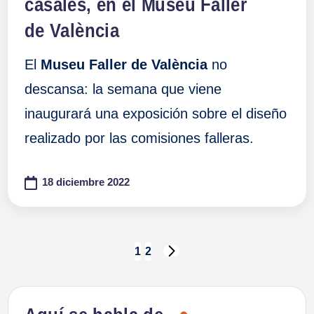
casales, en el Museu Faller
de València
El
Museu Faller de València
no
descansa: la semana que viene
inaugurará una exposición sobre el diseño
realizado por las comisiones falleras.
18 diciembre 2022
Paginación
1
2
SIGUIENTE
PÁGINA
de