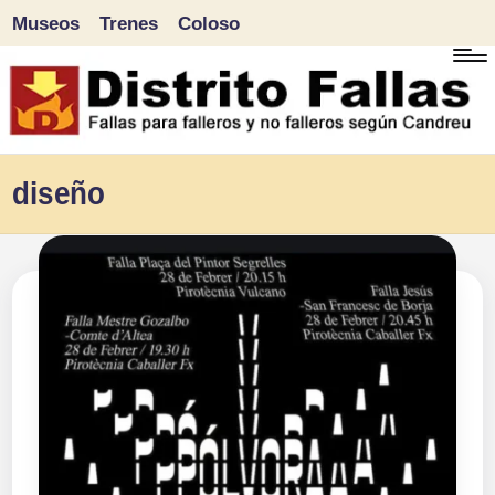
Museos
Trenes
Coloso
Saltar
al
contenido
D
Fallas
diseño
para
i
falleros
s
y
tr
no
falleros
it
según
o
Candreu
F