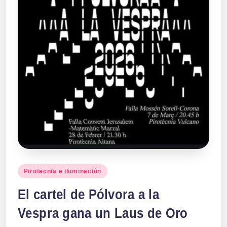
a
ll
a
s
Publicado
Pirotecnia e iluminación
en
El cartel de Pólvora a la
Vespra gana un Laus de Oro